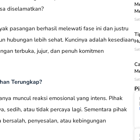
Me
isa diselamatkan?
Me
Sat
nyak pasangan berhasil melewati fase ini dan justru
Ti
 hubungan lebih sehat. Kuncinya adalah kesediaan
Hu
Sat
ngan terbuka, jujur, dan penuh komitmen
Ca
Me
Sat
uhan Terungkap?
P
anya muncul reaksi emosional yang intens. Pihak
a, sedih, atau tidak percaya lagi. Sementara pihak
sa bersalah, penyesalan, atau kebingungan