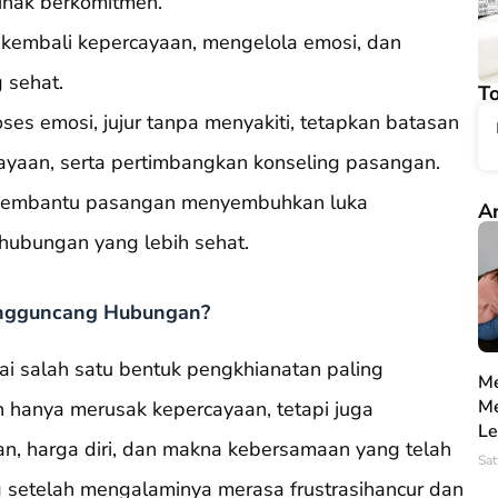
pihak berkomitmen.
kembali kepercayaan, mengelola emosi, dan
 sehat.
To
ses emosi, jujur tanpa menyakiti, tetapkan batasan
cayaan, serta pertimbangkan konseling pasangan.
t membantu pasangan menyembuhkan luka
Ar
ubungan yang lebih sehat.
ngguncang Hubungan?
i salah satu bentuk pengkhianatan paling
Me
Me
 hanya merusak kepercayaan, tetapi juga
Le
 harga diri, dan makna kebersamaan yang telah
Sat
setelah mengalaminya merasa frustrasihancur dan