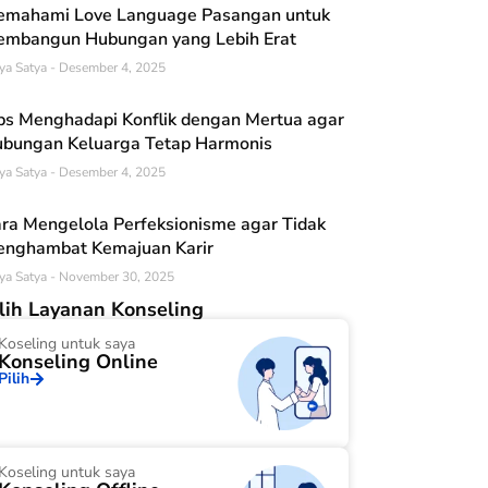
mahami Love Language Pasangan untuk
mbangun Hubungan yang Lebih Erat
ya Satya
Desember 4, 2025
ps Menghadapi Konflik dengan Mertua agar
bungan Keluarga Tetap Harmonis
ya Satya
Desember 4, 2025
ra Mengelola Perfeksionisme agar Tidak
nghambat Kemajuan Karir
ya Satya
November 30, 2025
ilih Layanan Konseling
Koseling untuk saya
Konseling Online
Pilih
Koseling untuk saya