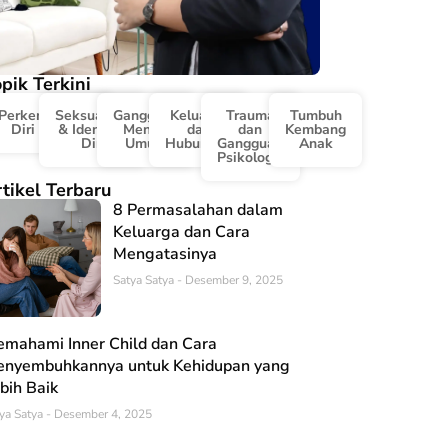
pik Terkini
Perkembangan
Seksualitas
Gangguan
Keluarga
Trauma
Tumbuh
Diri & Karir
& Identitas
Mental
dan
dan
Kembang
Diri
Umum
Hubungan
Gangguan
Anak
Psikologis
tikel Terbaru
8 Permasalahan dalam
Keluarga dan Cara
Mengatasinya
Satya Satya
Desember 9, 2025
mahami Inner Child dan Cara
nyembuhkannya untuk Kehidupan yang
bih Baik
ya Satya
Desember 4, 2025