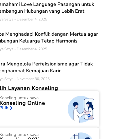
mahami Love Language Pasangan untuk
mbangun Hubungan yang Lebih Erat
ya Satya
Desember 4, 2025
ps Menghadapi Konflik dengan Mertua agar
bungan Keluarga Tetap Harmonis
ya Satya
Desember 4, 2025
ra Mengelola Perfeksionisme agar Tidak
nghambat Kemajuan Karir
ya Satya
November 30, 2025
ilih Layanan Konseling
Koseling untuk saya
Konseling Online
Pilih
Koseling untuk saya