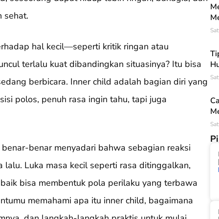
Me
 sehat.
Me
Sat
hadap hal kecil—seperti kritik ringan atau
Ti
l terlalu kuat dibandingkan situasinya? Itu bisa
Hu
Sat
edang berbicara. Inner child adalah bagian diri yang
isi polos, penuh rasa ingin tahu, tapi juga
Ca
Me
Sat
P
 benar-benar menyadari bahwa sebagian reaksi
a lalu. Luka masa kecil seperti rasa ditinggalkan,
 baik bisa membentuk pola perilaku yang terbawa
antumu memahami apa itu inner child, bagaimana
mnya, dan langkah-langkah praktis untuk mulai