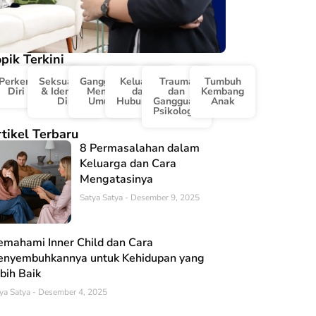
pik Terkini
Perkembangan
Seksualitas
Gangguan
Keluarga
Trauma
Tumbuh
Diri & Karir
& Identitas
Mental
dan
dan
Kembang
Diri
Umum
Hubungan
Gangguan
Anak
Psikologis
tikel Terbaru
8 Permasalahan dalam
Keluarga dan Cara
Mengatasinya
Satya Satya
Desember 9, 2025
mahami Inner Child dan Cara
nyembuhkannya untuk Kehidupan yang
bih Baik
ya Satya
Desember 4, 2025