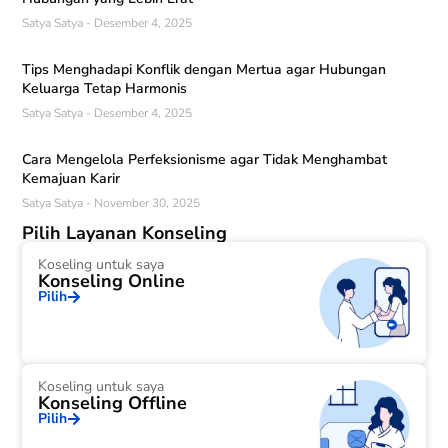
Satya Satya
Desember 4, 2025
Tips Menghadapi Konflik dengan Mertua agar Hubungan
Keluarga Tetap Harmonis
Satya Satya
Desember 4, 2025
Cara Mengelola Perfeksionisme agar Tidak Menghambat
Kemajuan Karir
Satya Satya
November 30, 2025
Pilih Layanan Konseling
Koseling untuk saya
Konseling Online
Pilih
Koseling untuk saya
Konseling Offline
Pilih