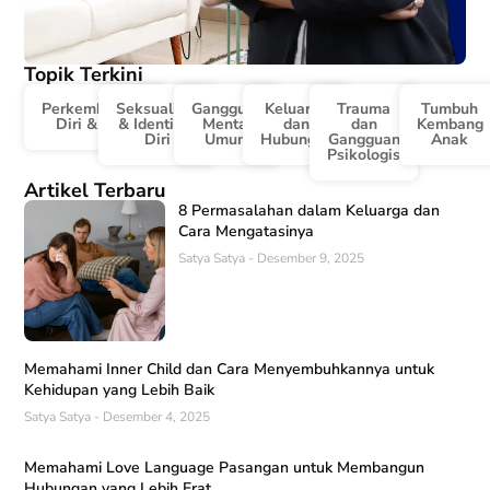
Topik Terkini
Perkembangan
Seksualitas
Gangguan
Keluarga
Trauma
Tumbuh
Diri & Karir
& Identitas
Mental
dan
dan
Kembang
Diri
Umum
Hubungan
Gangguan
Anak
Psikologis
Artikel Terbaru
8 Permasalahan dalam Keluarga dan
Cara Mengatasinya
Satya Satya
Desember 9, 2025
Memahami Inner Child dan Cara Menyembuhkannya untuk
Kehidupan yang Lebih Baik
Satya Satya
Desember 4, 2025
Memahami Love Language Pasangan untuk Membangun
Hubungan yang Lebih Erat