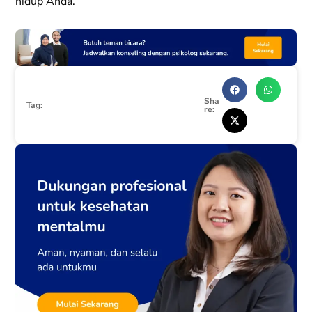
hidup Anda.
Sha
Tag:
re: