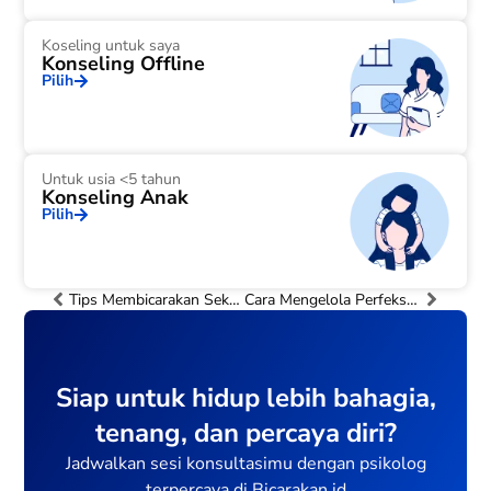
Koseling untuk saya
Konseling Offline
Pilih
Untuk usia <5 tahun
Konseling Anak
Pilih
Tips Membicarakan Seks dengan Pasangan agar Hubungan Tetap Harmonis
Cara Mengelola Perfeksionisme agar Tidak Menghambat Kemajuan Karir
Siap untuk hidup lebih bahagia,
tenang, dan percaya diri?
Jadwalkan sesi konsultasimu dengan psikolog
terpercaya di Bicarakan.id