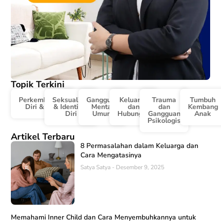
Topik Terkini
Perkembangan
Seksualitas
Gangguan
Keluarga
Trauma
Tumbuh
Diri & Karir
& Identitas
Mental
dan
dan
Kembang
Diri
Umum
Hubungan
Gangguan
Anak
Psikologis
Artikel Terbaru
8 Permasalahan dalam Keluarga dan
Cara Mengatasinya
Satya Satya
Desember 9, 2025
Memahami Inner Child dan Cara Menyembuhkannya untuk