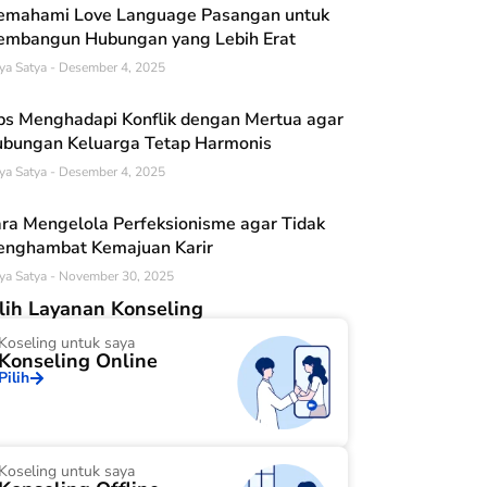
mahami Love Language Pasangan untuk
mbangun Hubungan yang Lebih Erat
ya Satya
Desember 4, 2025
ps Menghadapi Konflik dengan Mertua agar
bungan Keluarga Tetap Harmonis
ya Satya
Desember 4, 2025
ra Mengelola Perfeksionisme agar Tidak
nghambat Kemajuan Karir
ya Satya
November 30, 2025
ilih Layanan Konseling
Koseling untuk saya
Konseling Online
Pilih
Koseling untuk saya