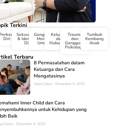
pik Terkini
Perkembangan
Seksualitas
Gangguan
Keluarga
Trauma
Tumbuh
Diri & Karir
& Identitas
Mental
dan
dan
Kembang
Diri
Umum
Hubungan
Gangguan
Anak
Psikologis
tikel Terbaru
8 Permasalahan dalam
Keluarga dan Cara
Mengatasinya
Satya Satya
Desember 9, 2025
mahami Inner Child dan Cara
nyembuhkannya untuk Kehidupan yang
bih Baik
ya Satya
Desember 4, 2025