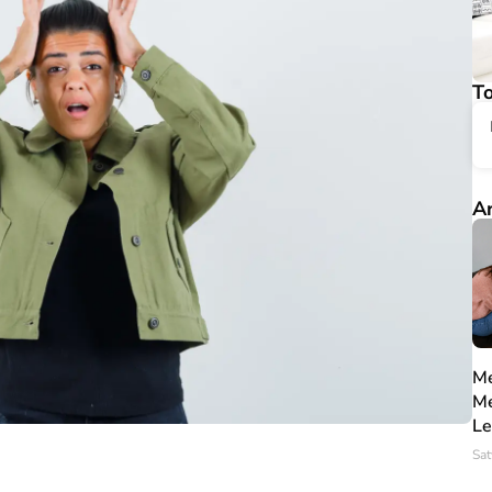
To
Ar
Me
Me
Le
Sat