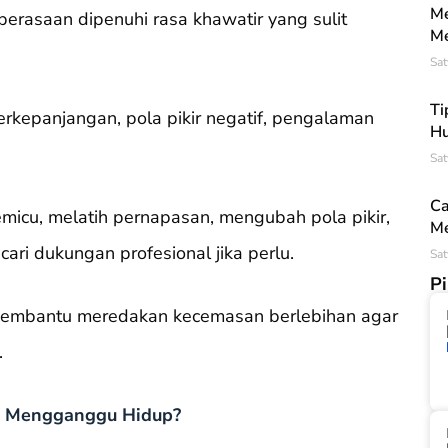
Me
rasaan dipenuhi rasa khawatir yang sulit
Me
Sat
Ti
rkepanjangan, pola pikir negatif, pengalaman
Hu
Sat
Ca
micu, melatih pernapasan, mengubah pola pikir,
Me
ari dukungan profesional jika perlu.
Sat
P
 membantu meredakan kecemasan berlebihan agar
.
a Mengganggu Hidup?