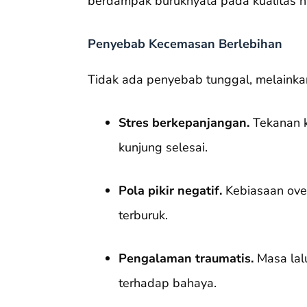
berdampak buruknyata pada kualitas h
Penyebab Kecemasan Berlebihan
Tidak ada penyebab tunggal, melainkan
Stres berkepanjangan.
Tekanan k
kunjung selesai.
Pola pikir negatif.
Kebiasaan over
terburuk.
Pengalaman traumatis.
Masa lal
terhadap bahaya.