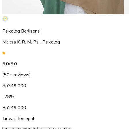
Psikolog Berlisensi
Maitsa K. R. M. Psi., Psikolog
5.0
/5.0
(50+ reviews)
Rp
349.000
-
28
%
Rp
249.000
Jadwal Tercepat