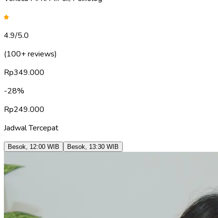
4.9
/5.0
(100+ reviews)
Rp
349.000
-
28
%
Rp
249.000
Jadwal Tercepat
Besok
,
12:00
WIB
Besok
,
13:30
WIB