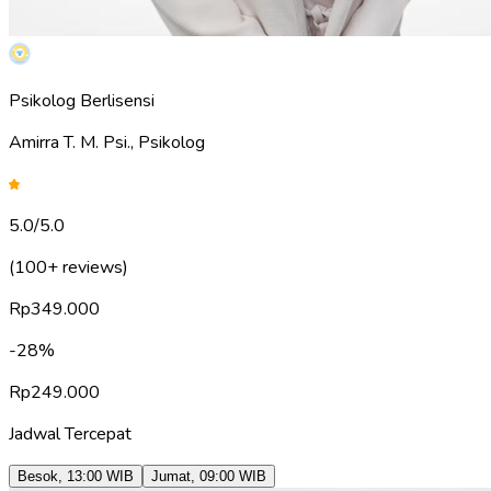
Psikolog Berlisensi
Amirra T. M. Psi., Psikolog
5.0
/5.0
(100+ reviews)
Rp
349.000
-
28
%
Rp
249.000
Jadwal Tercepat
Besok
,
13:00
WIB
Jumat
,
09:00
WIB