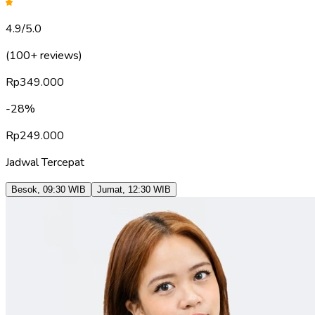
4.9
/5.0
(100+ reviews)
Rp
349.000
-
28
%
Rp
249.000
Jadwal Tercepat
Besok
,
09:30
WIB
Jumat
,
12:30
WIB