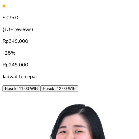
5.0
/5.0
(13+ reviews)
Rp
349.000
-
28
%
Rp
249.000
Jadwal Tercepat
Besok
,
11:00
WIB
Besok
,
12:00
WIB