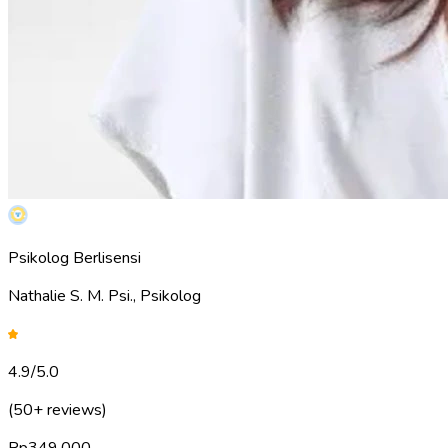
Psikolog Berlisensi
Nathalie S. M. Psi., Psikolog
4.9
/5.0
(50+ reviews)
Rp
349.000